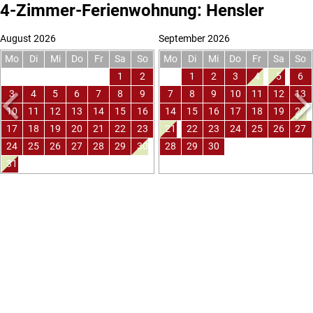
4-Zimmer-Ferienwohnung: Hensler
August 2026
September 2026
Mo
Di
Mi
Do
Fr
Sa
So
Mo
Di
Mi
Do
Fr
Sa
So
1
2
1
2
3
4
5
6
3
4
5
6
7
8
9
7
8
9
10
11
12
13
10
11
12
13
14
15
16
14
15
16
17
18
19
20
17
18
19
20
21
22
23
21
22
23
24
25
26
27
24
25
26
27
28
29
30
28
29
30
31