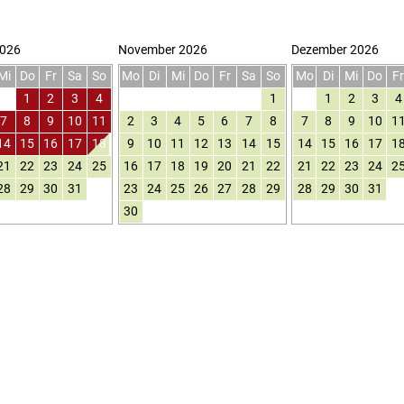
2026
November 2026
Dezember 2026
Mi
Do
Fr
Sa
So
Mo
Di
Mi
Do
Fr
Sa
So
Mo
Di
Mi
Do
F
1
2
3
4
1
1
2
3
4
7
8
9
10
11
2
3
4
5
6
7
8
7
8
9
10
1
14
15
16
17
18
9
10
11
12
13
14
15
14
15
16
17
1
21
22
23
24
25
16
17
18
19
20
21
22
21
22
23
24
2
28
29
30
31
23
24
25
26
27
28
29
28
29
30
31
30