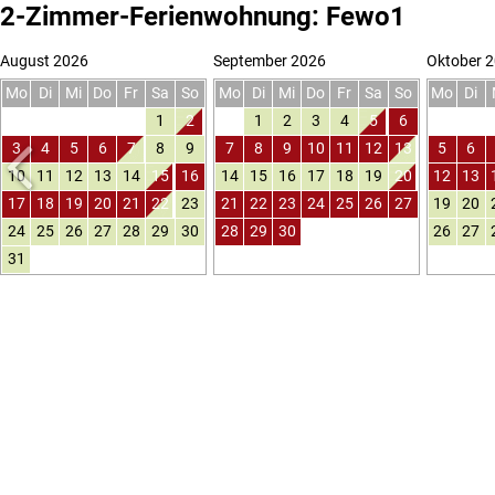
2-Zimmer-Ferienwohnung: Fewo1
August 2026
September 2026
Oktober 
Mo
Di
Mi
Do
Fr
Sa
So
Mo
Di
Mi
Do
Fr
Sa
So
Mo
Di
1
2
1
2
3
4
5
6
3
4
5
6
7
8
9
7
8
9
10
11
12
13
5
6
10
11
12
13
14
15
16
14
15
16
17
18
19
20
12
13
17
18
19
20
21
22
23
21
22
23
24
25
26
27
19
20
24
25
26
27
28
29
30
28
29
30
26
27
31