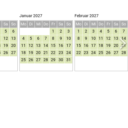
Januar 2027
Februar 2027
r
Sa
So
Mo
Di
Mi
Do
Fr
Sa
So
Mo
Di
Mi
Do
Fr
Sa
So
5
6
1
2
3
1
2
3
4
5
6
7
1
12
13
4
5
6
7
8
9
10
8
9
10
11
12
13
14
8
19
20
11
12
13
14
15
16
17
15
16
17
18
19
20
21
5
26
27
18
19
20
21
22
23
24
22
23
24
25
26
27
28
25
26
27
28
29
30
31