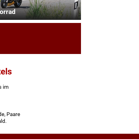
orrad
els
s im
de, Paare
ld.