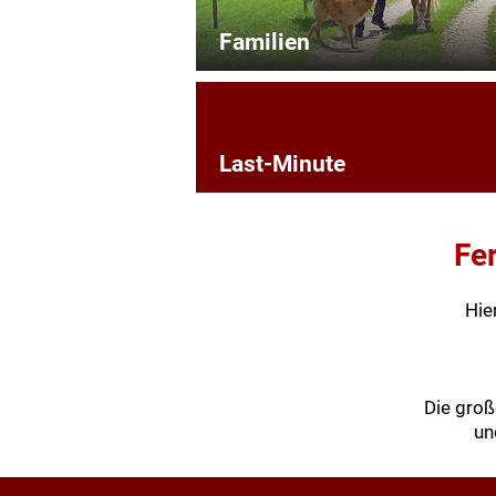
Familien
Last-Minute
Fe
Hie
Die groß
un