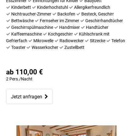
Esszimmer
Einrichtungen für Kinder
Babybett
Kinderbett
Kinderhochstuhl
Allergikerfreundlich
Nichtraucher-Zimmer
Backofen
Besteck, Geschirr
Bettwäsche
Fernseher im Zimmer
Geschirrhandtücher
Geschirrspülmaschine
Handmixer
Handtücher
Kaffeemaschine
Kochgeschirr
Kühlschrank mit
Gefrierfach
Mikrowelle
Radiowecker
Sitzecke
Telefon
Toaster
Wasserkocher
Zustellbett
ab 110,00 €
2 Pers./Nacht
Jetzt anfragen