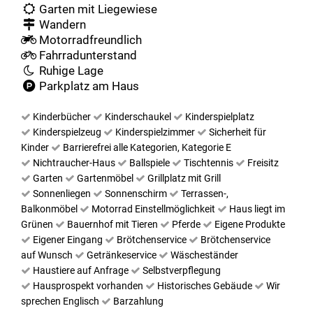
Garten mit Liegewiese
Wandern
Motorradfreundlich
Fahrradunterstand
Ruhige Lage
Parkplatz am Haus
Kinderbücher
Kinderschaukel
Kinderspielplatz
Kinderspielzeug
Kinderspielzimmer
Sicherheit für
Kinder
Barrierefrei alle Kategorien, Kategorie E
Nichtraucher-Haus
Ballspiele
Tischtennis
Freisitz
Garten
Gartenmöbel
Grillplatz mit Grill
Sonnenliegen
Sonnenschirm
Terrassen-,
Balkonmöbel
Motorrad Einstellmöglichkeit
Haus liegt im
Grünen
Bauernhof mit Tieren
Pferde
Eigene Produkte
Eigener Eingang
Brötchenservice
Brötchenservice
auf Wunsch
Getränkeservice
Wäscheständer
Haustiere auf Anfrage
Selbstverpflegung
Hausprospekt vorhanden
Historisches Gebäude
Wir
sprechen Englisch
Barzahlung