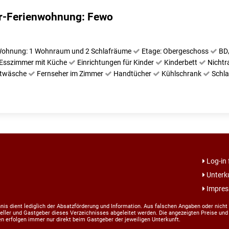
-Ferienwohnung: Fewo
ohnung: 1 Wohnraum und 2 Schlafräume
Etage: Obergeschoss
BD
Esszimmer mit Küche
Einrichtungen für Kinder
Kinderbett
Nichtr
ttwäsche
Fernseher im Zimmer
Handtücher
Kühlschrank
Schl
Log-in
Unterk
Impres
is dient lediglich der Absatzförderung und Information. Aus falschen Angaben oder nicht 
ller und Gastgeber dieses Verzeichnisses abgeleitet werden. Die angezeigten Preise und 
n erfolgen immer nur direkt beim Gastgeber der jeweiligen Unterkunft.