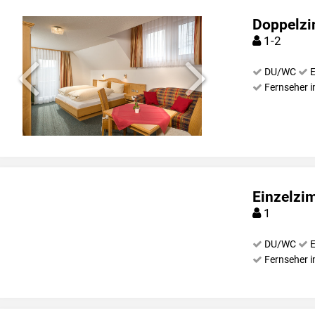
Doppelzi
1-2
DU/WC
E
Fernseher 
Einzelzi
1
DU/WC
E
Fernseher 