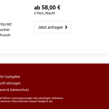
ab 58,00 €
2 Pers./Nacht
/DU/WC
Jetzt anfragen
aucher-
afcouch
 für Gastgeber
unft eintragen
sum & Datenschutz
erfüllten Leistungszusagen des jeweiligen Anbieters
weiteren Informationen dienen lediglich als