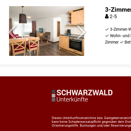
3-Zimmer
2-5
3-Zimmer-W
Wohn- und 
Zimmer
Be
Dieses Unterkunftsverzeichnis bzw. Gastgeberverzeichn
kann keine Schadensersatzpflicht gegenüber dem Erste
Orientierungshilfe. Buchungen und/oder Reservierunge