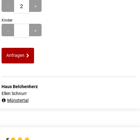
-
+
Kinder
-
+
Anfragen
Haus Belchenherz
Ellen Schnurr
Münstertal
F