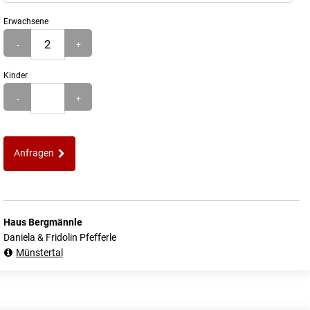
Erwachsene
-
+
Kinder
-
+
Anfragen
Haus Bergmännle
Daniela & Fridolin Pfefferle
Münstertal