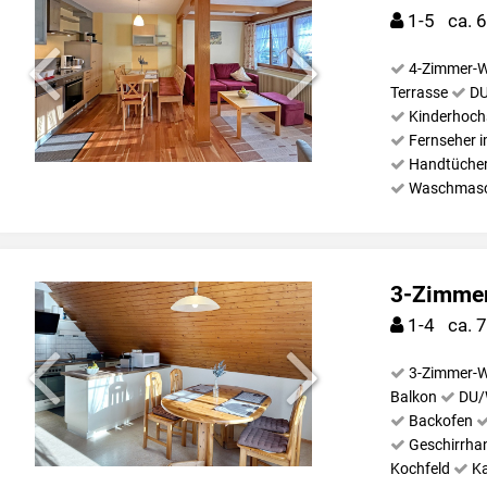
1-5 ca. 
4-Zimmer-W
Terrasse
D
Kinderhoch
Fernseher 
Handtüche
Waschmasc
3-Zimmer
1-4 ca. 
3-Zimmer-W
Balkon
DU
Backofen
Geschirrha
Kochfeld
K