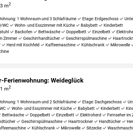
2
63 m
ohnung: 1 Wohnraum und 3 Schlafräume
Etage: Erdgeschoss
Unte
U/WC
Wohn- und Esszimmer mit Küche
Babybett
Kinderbett
stuhl
Backofen
Bettwäsche
Doppelbett
Einzelbett
Elektroh
im Zimmer
Geschirrhandtücher
Geschirrspülmaschine
Haartrock
r
Herd mit Kochfeld
Kaffeemaschine
Kühlschrank
Mikrowelle
hine
-Ferienwohnung: Weide­glück
2
71 m
ohnung: 1 Wohnraum und 2 Schlafräume
Etage: Dachgeschoss
Un
/WC
Wohn- und Esszimmer mit Küche
Babybett
Kinderbett
Kin
Bettwäsche
Doppelbett
Einzelbett
Elektroherd
Fernseher im
ndtücher
Geschirrspülmaschine
Haartrockner
Handtücher
Her
affeemaschine
Kühlschrank
Mikrowelle
Sitzecke
Waschmaschi