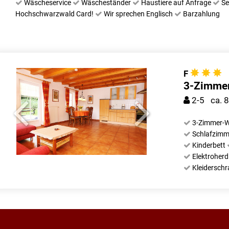
Wäscheservice
Wäscheständer
Haustiere auf Anfrage
Se
Hochschwarzwald Card!
Wir sprechen Englisch
Barzahlung
F
3-Zimmer
2-5 ca. 
3-Zimmer-W
Schlafzim
Kinderbett
Elektroher
Kleidersch