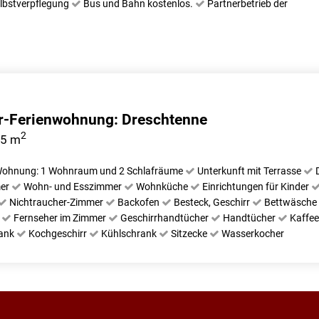
lbstverpflegung
Bus und Bahn kostenlos.
Partnerbetrieb der
-Ferienwohnung: Dreschtenne
2
85 m
ohnung: 1 Wohnraum und 2 Schlafräume
Unterkunft mit Terrasse
mer
Wohn- und Esszimmer
Wohnküche
Einrichtungen für Kinder
Nichtraucher-Zimmer
Backofen
Besteck, Geschirr
Bettwäsche
d
Fernseher im Zimmer
Geschirrhandtücher
Handtücher
Kaffe
rank
Kochgeschirr
Kühlschrank
Sitzecke
Wasserkocher